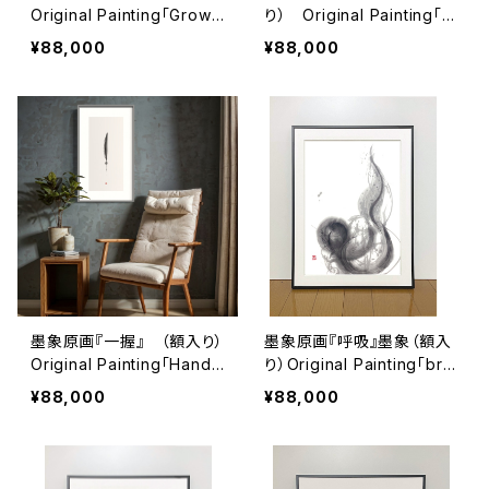
Original Painting「Growt
り） Original Painting「R
h」（Framed）
oadside stone」（Frame
¥88,000
¥88,000
d）
墨象原画『一握』 （額入り）
墨象原画『呼吸』墨象（額入
Original Painting「Handf
り）Original Painting「bre
ul」（Framed）
ath」（Framed）
¥88,000
¥88,000