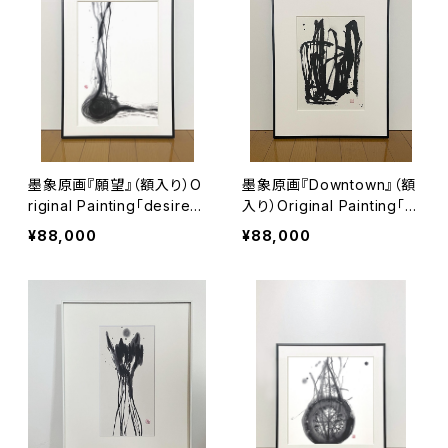
墨象原画『願望』（額入り）O
墨象原画『Downtown』（額
riginal Painting「desire」
入り）Original Painting「D
（Framed）
owntown」（Framed）
¥88,000
¥88,000