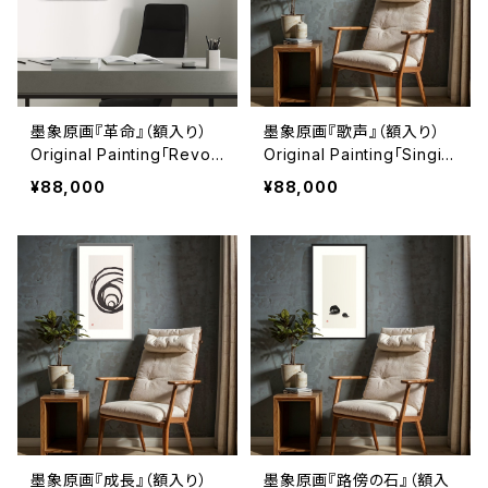
墨象原画『革命』（額入り）
墨象原画『歌声』（額入り）
Original Painting「Revol
Original Painting「Singin
ution」（Framed）
g」（Framed）
¥88,000
¥88,000
墨象原画『成長』（額入り）
墨象原画『路傍の石』（額入