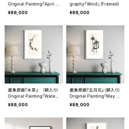
Original Painting「April ti
graphy「Wind」（Framed）
me」（Framed）
¥88,000
¥88,000
墨象原画『水草』 （額入り）
墨象原画『五月花』（額入り）
Original Painting「Water
Original Painting「May fl
plant」（Framed）
owers」（Framed）
¥88,000
¥88,000