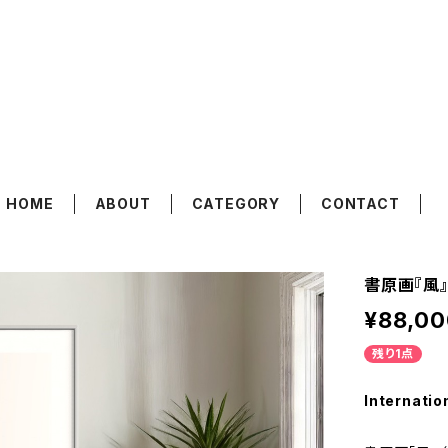
koyama Shofu
HOME
ABOUT
CATEGORY
CONTACT
書原画『風』（
¥88,00
残り1点
Internatio