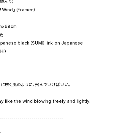
（額入り）
y「Wind」（Framed）
m×68cm
紙
Japanese black（SUMI） ink on Japanese
HI）
に吹く風のように、飛んでいけばいい。
ay like the wind blowing freely and lightly.
--------------------------------