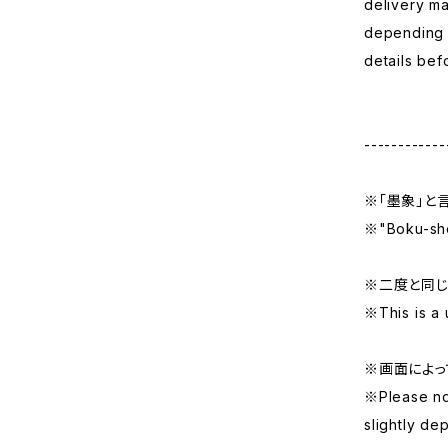
delivery ma
depending o
details bef
------------
※「墨象」と
※"Boku-sho"
※二度と同
※This is a 
※画面によっ
※Please no
slightly de