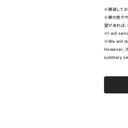
※額装してお
※額の色やサ
望があれば、
※I will sen
※We will de
However, if
summary se