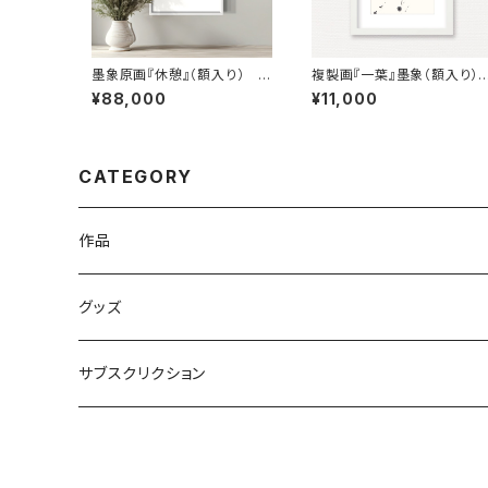
墨象原画『休憩』（額入り） O
複製画『一葉』墨象（額入り） 
riginal Painting「Break」（F
eproduction painting「O
¥88,000
¥11,000
ramed）
e leaf」（Framed）
CATEGORY
作品
原画
グッズ
複製画
サブスクリクション
PDF or JPEG画像納品