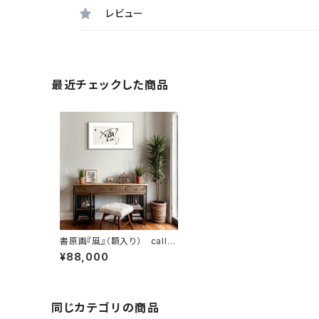
レビュー
最近チェックした商品
書原画『風』（額入り） callig
raphy「Wind」（Framed）
¥88,000
同じカテゴリの商品