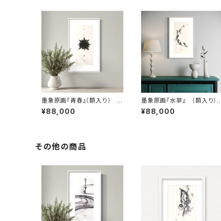
墨象原画『青春』（額入り） O
墨象原画『水草』 （額入り）
riginal Painting「April tim
riginal Painting「Water pl
¥88,000
¥88,000
e」（Framed）
ant」（Framed）
その他の商品