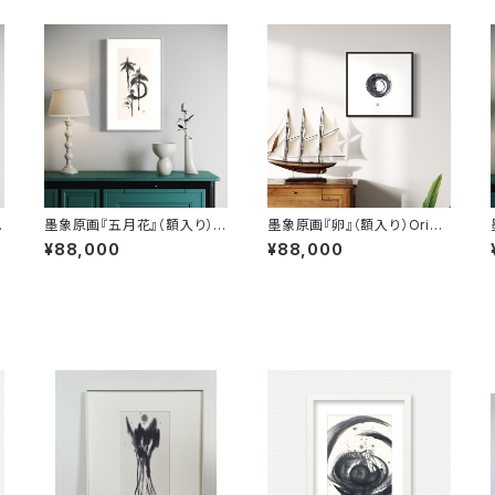
O
墨象原画『五月花』（額入り）O
墨象原画『卵』（額入り）Origi
riginal Painting「May flow
nal Painting「Egg」（Frame
¥88,000
¥88,000
ers」（Framed）
d）