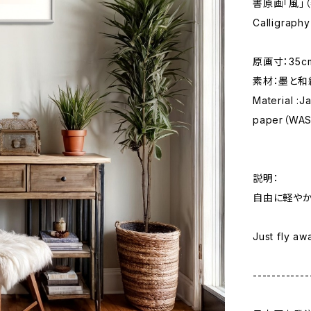
書原画「風」
Calligraph
原画寸：35c
素材：墨と和
Material :
paper（WAS
説明：
自由に軽やか
Just fly aw
------------