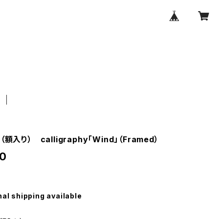
額入り） calligraphy「Wind」（Framed）
0
nal shipping available