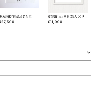
墨象原画『遠景』（額入り） Ori
複製画『志』墨象（額入り） Re
ginal Painting「Distant vi
production painting「Wil
¥27,500
¥11,000
ew」（Framed）
l」（Framed）