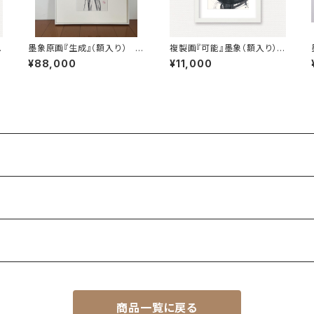
R
墨象原画『生成』（額入り） O
複製画『可能』墨象（額入り） R
n
riginal Painting「Generat
eproduction painting「po
¥88,000
¥11,000
e」（Framed）
ssible」（Framed）
商品一覧に戻る