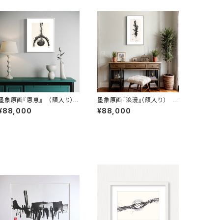
墨象原画『恩恵』 （額入り）O
墨象原画『浪漫』（額入り） O
riginal Painting「Gift」（Fra
riginal Painting「Romanc
¥88,000
¥88,000
med）
e」（Framed）