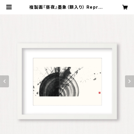
複製画『昼夜』墨象（額入り） Reprod
uction painting「Dau & Night」
（Framed） | Koyama Shofu