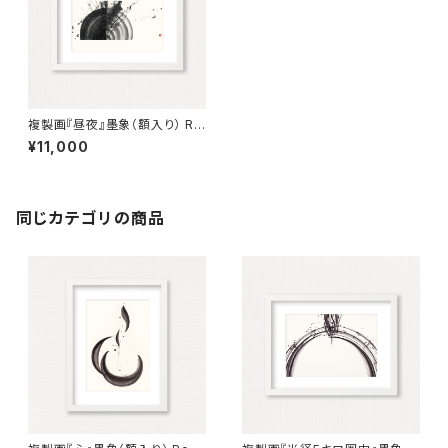
複製画『昼夜』墨象（額入り） Re
production painting「Dau &
¥11,000
Night」（Framed）
同じカテゴリの商品