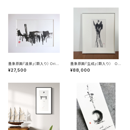
墨象原画『遠景』（額入り） Origi
墨象原画『生成』（額入り） Ori
nal Painting「Distant view」
ginal Painting「Generate」
¥27,500
¥88,000
（Framed）
（Framed）