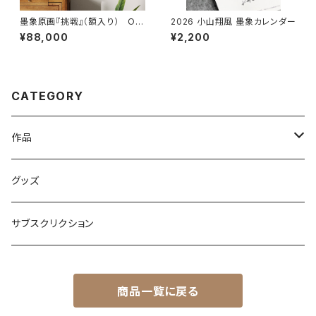
墨象原画『挑戦』（額入り） Ori
2026 小山翔風 墨象カレンダー
ginal Painting「Challenge」
¥88,000
¥2,200
（Framed）
CATEGORY
作品
原画
グッズ
複製画
サブスクリクション
PDF or JPEG画像納品
商品一覧に戻る