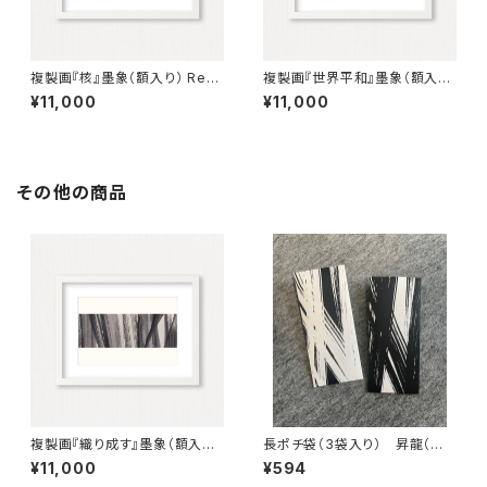
複製画『核』墨象（額入り） Repr
複製画『世界平和』墨象（額入
oduction painting「The Cor
り） Reproduction painting
¥11,000
¥11,000
e」（Framed）
「World Peace」（Framed）
その他の商品
複製画『織り成す』墨象（額入り）
長ポチ袋（3袋入り） 昇龍（筆
Reproduction Painting「we
パターン）白／黒
¥11,000
¥594
ave」（Framed）