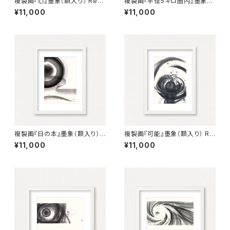
複製画『心』墨象（額入り） Repr
複製画『半径5キロ圏内』墨象
oduction Painting「Heart」
（額入り） Reproduction pain
¥11,000
¥11,000
（Framed）
ting「Within 5km radius」（Fr
amed）
複製画『日の本』墨象（額入り）
複製画『可能』墨象（額入り） Re
Reproduction painting「Lan
production painting「possi
¥11,000
¥11,000
d of the Rising Sun」（Fram
ble」（Framed）
ed）