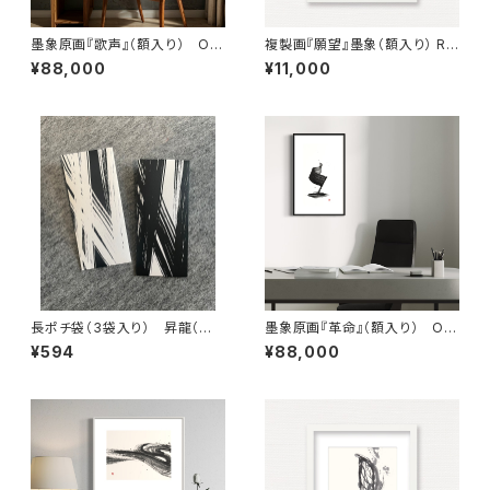
墨象原画『歌声』（額入り） Ori
複製画『願望』墨象（額入り） Re
ginal Painting「Singing」（Fr
production painting「desir
¥88,000
¥11,000
amed）
e」（Framed）
長ポチ袋（3袋入り） 昇龍（筆
墨象原画『革命』（額入り） Ori
パターン）白／黒
ginal Painting「Revolution」
¥594
¥88,000
（Framed）