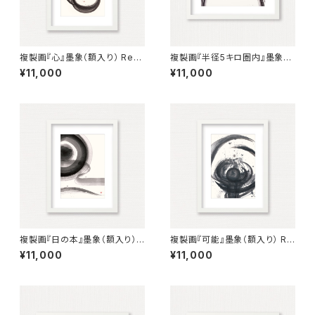
複製画『心』墨象（額入り） Repr
複製画『半径5キロ圏内』墨象
oduction Painting「Heart」
（額入り） Reproduction pain
¥11,000
¥11,000
（Framed）
ting「Within 5km radius」（Fr
amed）
複製画『日の本』墨象（額入り）
複製画『可能』墨象（額入り） Re
Reproduction painting「Lan
production painting「possi
¥11,000
¥11,000
d of the Rising Sun」（Fram
ble」（Framed）
ed）