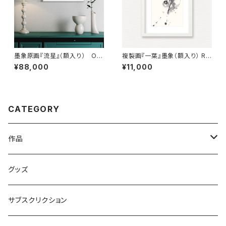
墨象原画『流星』（額入り） Ori
複製画『一葉』墨象（額入り） Re
ginal Painting「Meteor」（Fra
production painting「One l
¥88,000
¥11,000
med）
eaf」（Framed）
CATEGORY
作品
原画
グッズ
複製画
サブスクリクション