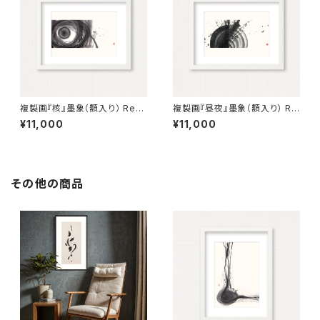
複製画『核』墨象（額入り） Repr
複製画『昼夜』墨象（額入り） Re
oduction painting「The Cor
production painting「Dau &
¥11,000
¥11,000
e」（Framed）
Night」（Framed）
その他の商品