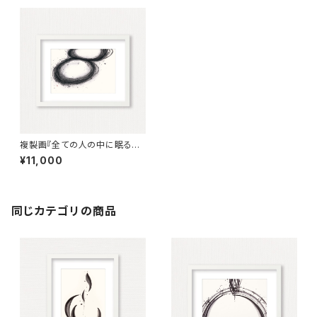
複製画『全ての人の中に眠る無
限の力』墨象（額入り） Reprod
¥11,000
uction painting「The unlimi
ted power that lies within
every person」（Framed）
同じカテゴリの商品