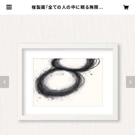
複製画『全ての人の中に眠る無限の
力』墨象（額入り） Reproduction p
ainting「The unlimited power
that lies within every person」
（Framed） | Koyama Shofu