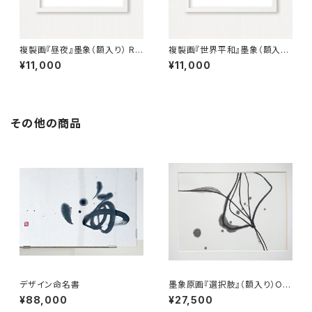
複製画『昼夜』墨象（額入り） Re
複製画『世界平和』墨象（額入
production painting「Dau &
り） Reproduction painting
¥11,000
¥11,000
Night」（Framed）
「World Peace」（Framed）
その他の商品
デザイン命名書
墨象原画『選択肢』（額入り）Ori
ginal Painting「Choices」（Fr
¥88,000
¥27,500
amed）