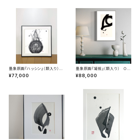
墨象原画『ハッシン』（額入り）Or
墨象原画『凝視』（額入り） Ori
iginal Painting「HASSIN」（Fr
ginal Painting「Stare」（Fram
¥77,000
¥88,000
amed）
ed）