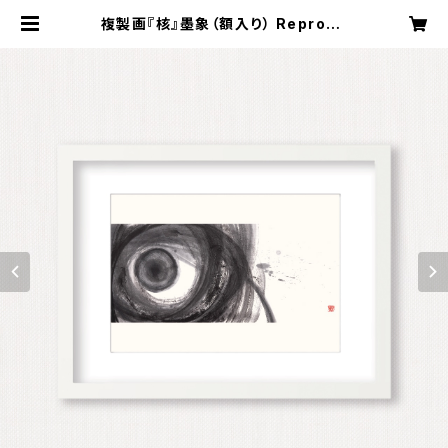
複製画『核』墨象（額入り） Reprodu
ction painting「The Core」（Fra
med） | Koyama Shofu