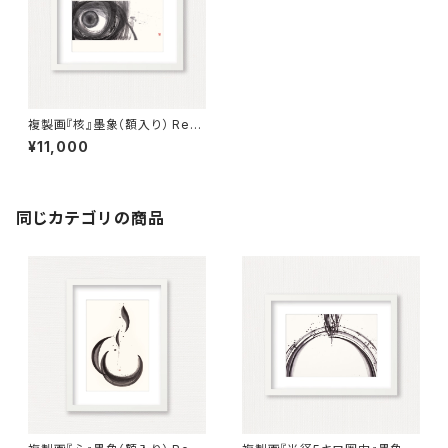
複製画『核』墨象（額入り） Repr
oduction painting「The Cor
¥11,000
e」（Framed）
同じカテゴリの商品