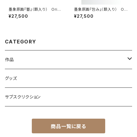
墨象原画『蕾』（額入り） Origi
墨象原画『包み』（額入り） Ori
nal Painting「Bud」（Frame
ginal Painting「Wrap」（Fram
¥27,500
¥27,500
d）
ed）
CATEGORY
作品
原画
グッズ
複製画
サブスクリクション
PDF or JPEG画像納品
商品一覧に戻る