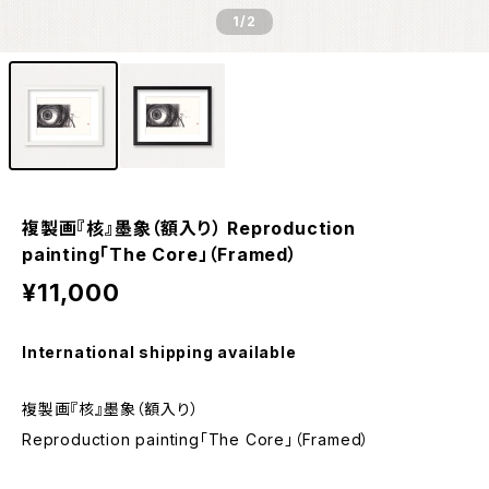
1
/2
複製画『核』墨象（額入り） Reproduction
painting「The Core」（Framed）
¥11,000
International shipping available
複製画『核』墨象（額入り）
Reproduction painting「The Core」（Framed）