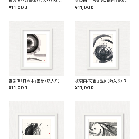
複製画『心』墨象（額入り） Repr
複製画『半径5キロ圏内』墨象
oduction Painting「Heart」
（額入り） Reproduction pain
¥11,000
¥11,000
（Framed）
ting「Within 5km radius」（Fr
amed）
複製画『日の本』墨象（額入り）
複製画『可能』墨象（額入り） Re
Reproduction painting「Lan
production painting「possi
¥11,000
¥11,000
d of the Rising Sun」（Fram
ble」（Framed）
ed）