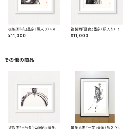
複製画『核』墨象（額入り） Repr
複製画『昼夜』墨象（額入り） Re
oduction painting「The Cor
production painting「Dau &
¥11,000
¥11,000
e」（Framed）
Night」（Framed）
その他の商品
複製画『半径5キロ圏内』墨象
墨象原画『一葉』墨象（額入り）O