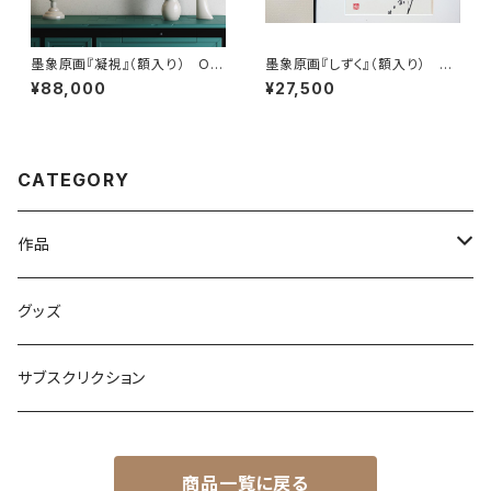
墨象原画『凝視』（額入り） Ori
墨象原画『しずく』（額入り） Or
ginal Painting「Stare」（Fram
iginal Painting「Drop」（Fram
¥88,000
¥27,500
ed）
ed）
CATEGORY
作品
原画
グッズ
複製画
サブスクリクション
PDF or JPEG画像納品
商品一覧に戻る