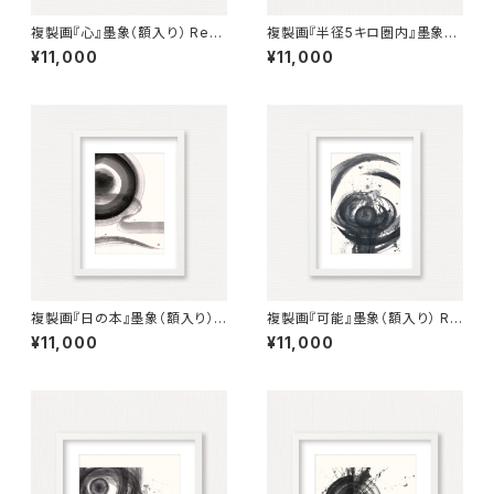
複製画『心』墨象（額入り） Repr
複製画『半径5キロ圏内』墨象
oduction Painting「Heart」
（額入り） Reproduction pain
¥11,000
¥11,000
（Framed）
ting「Within 5km radius」（Fr
amed）
複製画『日の本』墨象（額入り）
複製画『可能』墨象（額入り） Re
Reproduction painting「Lan
production painting「possi
¥11,000
¥11,000
d of the Rising Sun」（Fram
ble」（Framed）
ed）