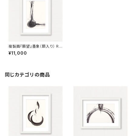
複製画『願望』墨象（額入り） Re
production painting「desir
¥11,000
e」（Framed）
同じカテゴリの商品