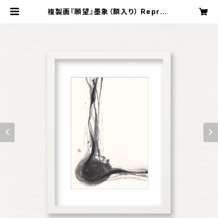
複製画『願望』墨象（額入り） Reprod
uction painting「desire」（Fram
ed） | Koyama Shofu