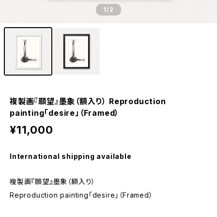
1
/2
複製画『願望』墨象（額入り） Reproduction
painting「desire」（Framed）
¥11,000
International shipping available
複製画『願望』墨象（額入り）
Reproduction painting「desire」（Framed）