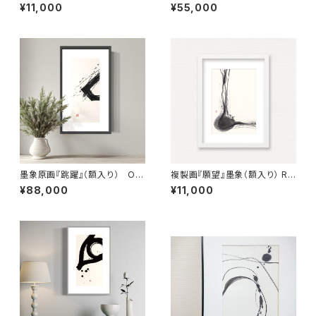
（額入り） Reproduction pain
riginal Painting「One Card」
¥11,000
¥55,000
ting「Within 5km radius」（Fr
（Framed）
amed）
墨象原画『跳躍』（額入り） Ori
複製画『願望』墨象（額入り） Re
ginal Painting「Leap」（Fram
production painting「desir
¥88,000
¥11,000
ed）
e」（Framed）