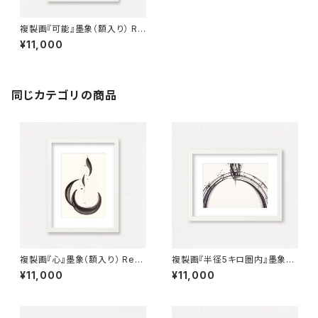
複製画『可能』墨象（額入り） Re
production painting「possi
¥11,000
ble」（Framed）
同じカテゴリの商品
複製画『心』墨象（額入り） Repr
複製画『半径5キロ圏内』墨象
oduction Painting「Heart」
（額入り） Reproduction pain
¥11,000
¥11,000
（Framed）
ting「Within 5km radius」（Fr
amed）