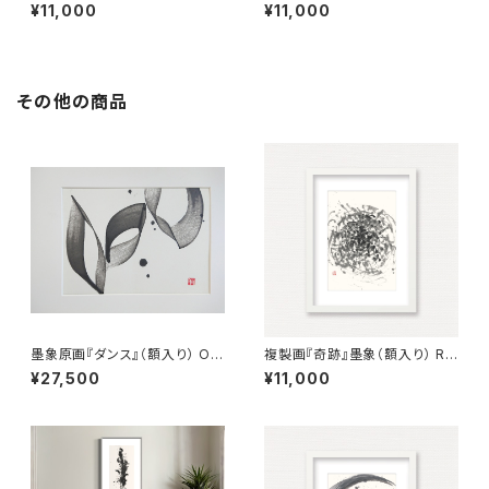
production painting「Dau &
り） Reproduction painting
¥11,000
¥11,000
Night」（Framed）
「World Peace」（Framed）
その他の商品
墨象原画『ダンス』（額入り） Ori
複製画『奇跡』墨象（額入り） Re
ginal Painting「Dance」（Fra
production painting「Miracl
¥27,500
¥11,000
med）
e」（Framed）