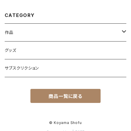
CATEGORY
作品
原画
グッズ
複製画
サブスクリクション
PDF or JPEG画像納品
商品一覧に戻る
© Koyama Shofu