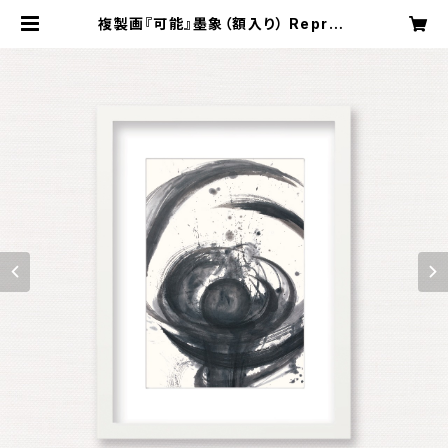
複製画『可能』墨象（額入り） Reprod
uction painting「possible」（Fr
amed） | Koyama Shofu