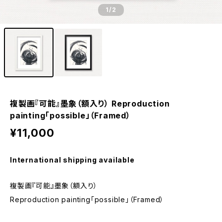
1
/2
複製画『可能』墨象（額入り） Reproduction
painting「possible」（Framed）
¥11,000
International shipping available
複製画『可能』墨象（額入り）
Reproduction painting「possible」（Framed）