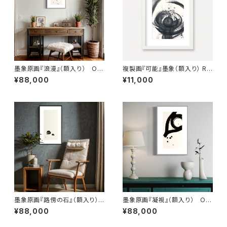
墨象原画『浪漫』（額入り） Ori
複製画『可能』墨象（額入り） Re
ginal Painting「Romance」
production painting「possi
¥88,000
¥11,000
（Framed）
ble」（Framed）
墨象原画『路傍の石』（額入り）
墨象原画『凝視』（額入り） Ori
Original Painting「Roadsi
ginal Painting「Stare」（Fram
¥88,000
¥88,000
de stone」（Framed）
ed）