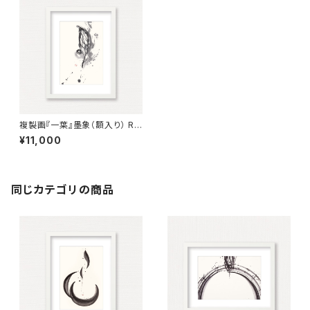
複製画『一葉』墨象（額入り） Re
production painting「One l
¥11,000
eaf」（Framed）
同じカテゴリの商品