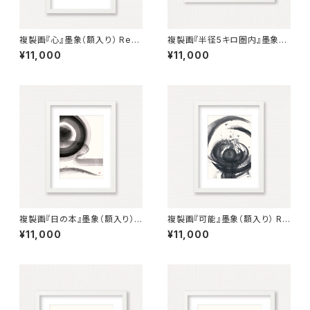
複製画『心』墨象（額入り） Repr
複製画『半径5キロ圏内』墨象
oduction Painting「Heart」
（額入り） Reproduction pain
¥11,000
¥11,000
（Framed）
ting「Within 5km radius」（Fr
amed）
複製画『日の本』墨象（額入り）
複製画『可能』墨象（額入り） Re
Reproduction painting「Lan
production painting「possi
¥11,000
¥11,000
d of the Rising Sun」（Fram
ble」（Framed）
ed）