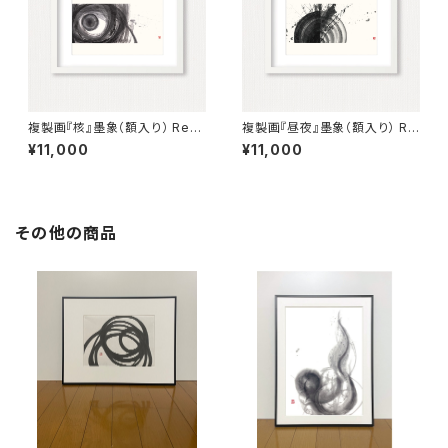
複製画『核』墨象（額入り） Repr
複製画『昼夜』墨象（額入り） Re
oduction painting「The Cor
production painting「Dau &
¥11,000
¥11,000
e」（Framed）
Night」（Framed）
その他の商品