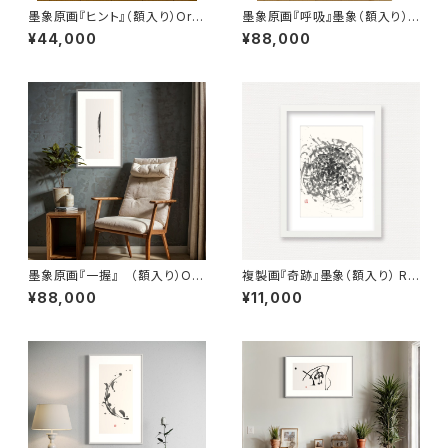
墨象原画『ヒント』（額入り）Orig
墨象原画『呼吸』墨象（額入り）O
inal Painting「Tip」（Frame
riginal Painting「breath」（Fr
¥44,000
¥88,000
d）
amed）
墨象原画『一握』 （額入り）Ori
複製画『奇跡』墨象（額入り） Re
ginal Painting「Handful」（Fr
production painting「Miracl
¥88,000
¥11,000
amed）
e」（Framed）