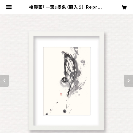
複製画『一葉』墨象（額入り） Reprod
uction painting「One leaf」（Fra
med） | Koyama Shofu