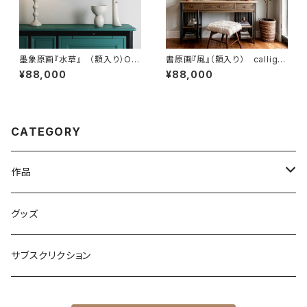
墨象原画『水草』 （額入り）Ori
書原画『風』（額入り） calligra
ginal Painting「Water plant」
phy「Wind」（Framed）
¥88,000
¥88,000
（Framed）
CATEGORY
作品
原画
グッズ
複製画
サブスクリクション
PDF or JPEG画像納品