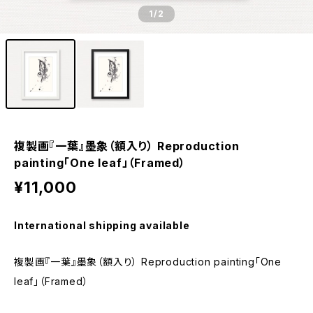
1
/2
複製画『一葉』墨象（額入り） Reproduction
painting「One leaf」（Framed）
¥11,000
International shipping available
複製画『一葉』墨象（額入り） Reproduction painting「One
leaf」（Framed）