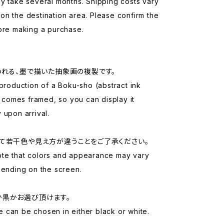
y take several months. Shipping costs vary
n the destination area. Please confirm the
ore making a purchase.
われる、墨で描いた抽象画の複製です。
eproduction of a Boku-sho (abstract ink
It comes framed, so you can display it
 upon arrival.
て若干色や見え方が違うことをご了承ください。
te that colors and appearance may vary
pending on the screen.
か黒かお選び頂けます。
 can be chosen in either black or white.