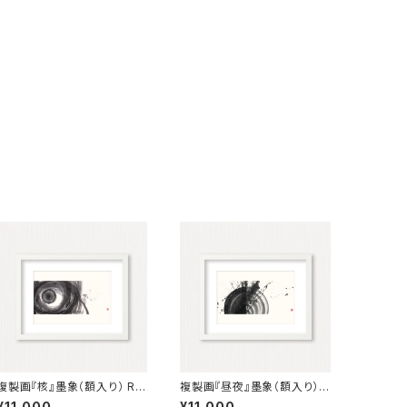
複製画『核』墨象（額入り） Re
複製画『昼夜』墨象（額入り） R
production painting「The
eproduction painting「Da
¥11,000
¥11,000