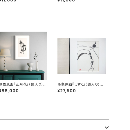
Core」（Framed）
u & Night」（Framed）
墨象原画『五月花』（額入り）O
墨象原画『しずく』（額入り）
riginal Painting「May flow
Original Painting「Drop」
¥88,000
¥27,500
ers」（Framed）
（Framed）