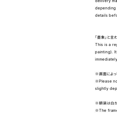
delivery ma
depending o
details bef
「墨象」と言
This is a r
painting). 
immediately
※画面によっ
※Please no
slightly de
※額装は白
※The frame