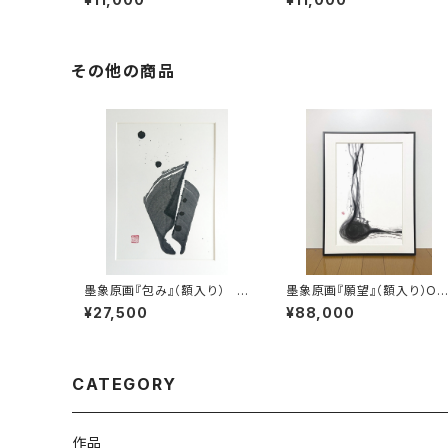
rt」（Framed）
inting「Within 5km radiu
s」（Framed）
その他の商品
墨象原画『包み』（額入り） O
墨象原画『願望』（額入り）Ori
riginal Painting「Wrap」（Fr
ginal Painting「desire」（F
¥27,500
¥88,000
amed）
amed）
CATEGORY
作品