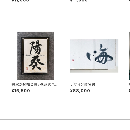
and of the Rising Sun」（F
ssible」（Framed）
ramed）
書家が祝福と願いを込めて書
デザイン命名書
r
く「命名書（小）」卓上&壁掛け
¥16,500
¥88,000
A５サイズ