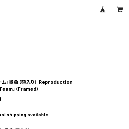
ム』墨象（額入り） Reproduction
「Team」（Framed）
0
nal shipping available