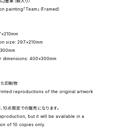
ム』墨象（額入り）
on painting「Team」（Framed）
×210mm
on size: 297×210mm
300mm
r dimensions: 400×300mm
した印刷物
printed reproductions of the original artwork
、10点限定での販売になります。
eproduction, but it will be available in a
ion of 10 copies only.