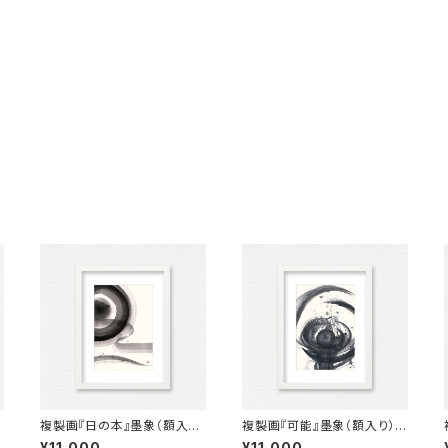
複製画『日の本』墨象（額入り）
複製画『可能』墨象（額入り） R
a
Reproduction painting「L
eproduction painting「po
¥11,000
¥11,000