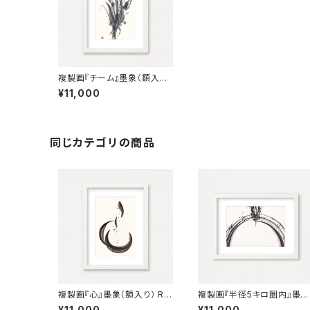
複製画『チーム』墨象（額入り）
Reproduction painting「T
¥11,000
eam」（Framed）
同じカテゴリの商品
複製画『心』墨象（額入り） Re
複製画『半径5キロ圏内』墨象
production Painting「Hea
（額入り） Reproduction p
¥11,000
¥11,000