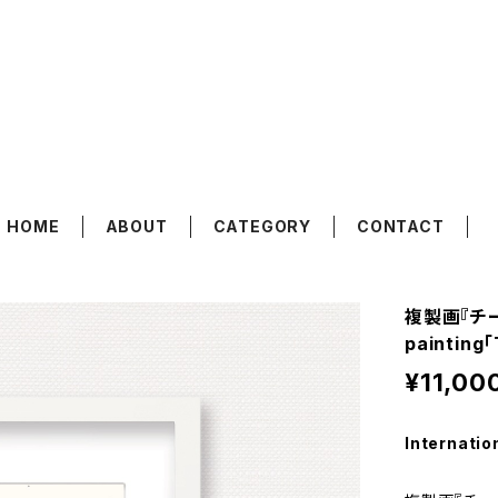
koyama Shofu
HOME
ABOUT
CATEGORY
CONTACT
複製画『チー
painting
¥11,00
Internatio