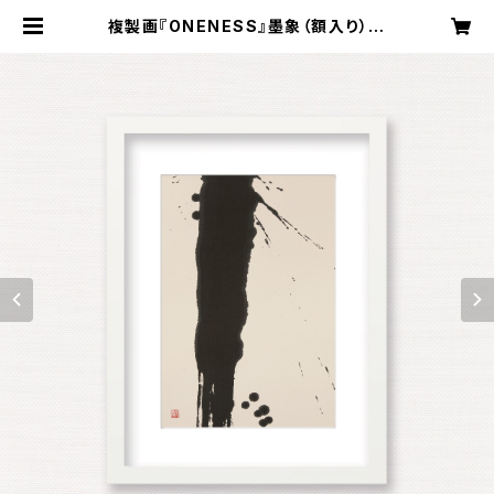
複製画『ONENESS』墨象（額入り） R
eproduction painting「ONENE
SS」（Framed） | Koyama Shofu