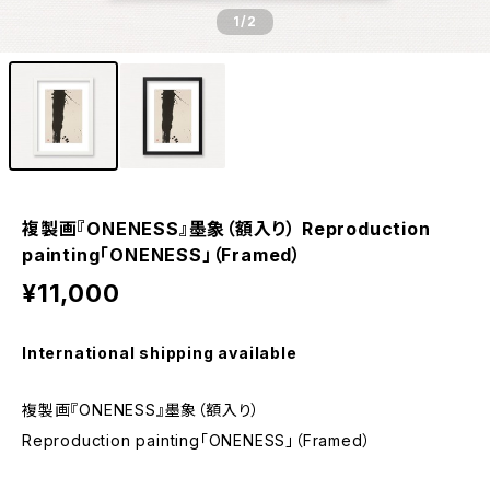
1
/2
複製画『ONENESS』墨象（額入り） Reproduction
painting「ONENESS」（Framed）
¥11,000
International shipping available
複製画『ONENESS』墨象（額入り）
Reproduction painting「ONENESS」（Framed）