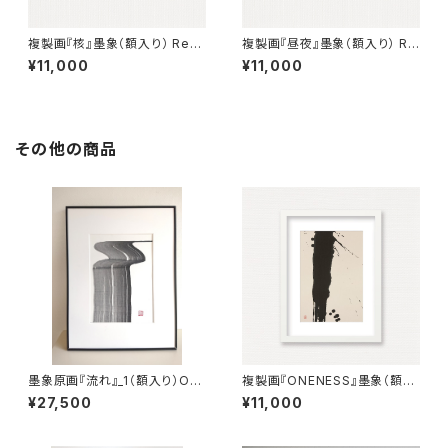
複製画『核』墨象（額入り） Repr
複製画『昼夜』墨象（額入り） Re
oduction painting「The Cor
production painting「Dau &
¥11,000
¥11,000
e」（Framed）
Night」（Framed）
その他の商品
墨象原画『流れ』_1（額入り）Ori
複製画『ONENESS』墨象（額入
ginal Painting「Flow」_1（Fra
り） Reproduction painting
¥27,500
¥11,000
med）
「ONENESS」（Framed）