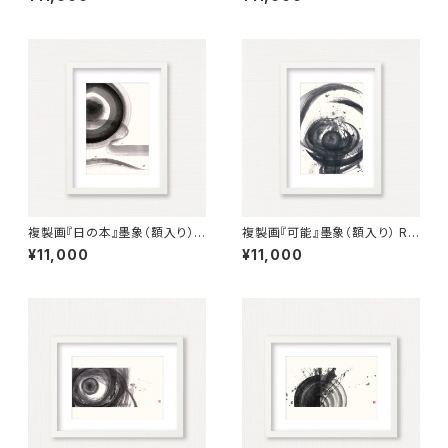
（Framed）
ting「Within 5km radius」（Fr
amed）
複製画『日の本』墨象（額入り）
複製画『可能』墨象（額入り） Re
Reproduction painting「Lan
production painting「possi
¥11,000
¥11,000
d of the Rising Sun」（Fram
ble」（Framed）
ed）