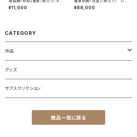
複製画『奇跡』墨象（額入り） Re
墨象原画『流星』（額入り） Ori
production painting「Miracl
ginal Painting「Meteor」（Fra
¥11,000
¥88,000
e」（Framed）
med）
CATEGORY
作品
原画
グッズ
複製画
サブスクリクション
PDF or JPEG画像納品
商品一覧に戻る